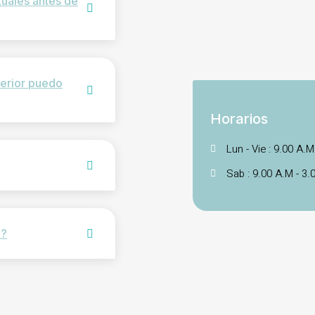
xuales antes de
terior puedo
Horarios
Lun - Vie : 9.00 A.M
Sab : 9.00 A.M - 3.
a?