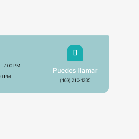
 - 7.00 P.M
Puedes llamar
00 P.M
(469) 210-4285