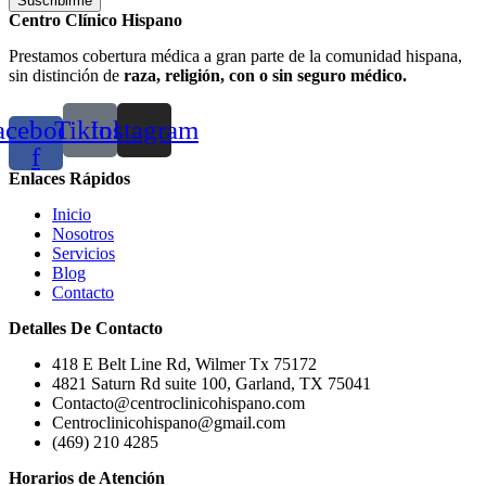
Suscribirme
Centro Clínico Hispano
Prestamos cobertura médica a gran parte de la comunidad hispana,
sin distinción de
raza, religión, con o sin seguro médico.
acebook-
Tiktok
Instagram
f
Enlaces Rápidos
Inicio
Nosotros
Servicios
Blog
Contacto
Detalles De Contacto
418 E Belt Line Rd, Wilmer Tx 75172
4821 Saturn Rd suite 100, Garland, TX 75041
Contacto@centroclinicohispano.com
Centroclinicohispano@gmail.com
(469) 210 4285
Horarios de Atención