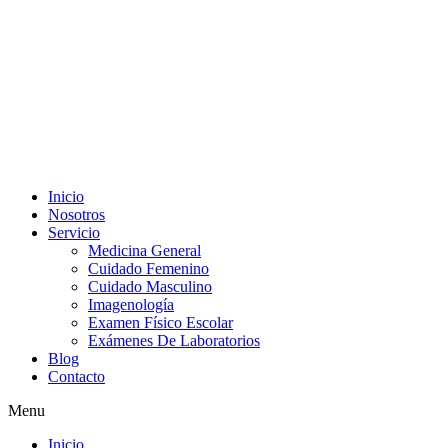
Ir
al
contenido
Inicio
Nosotros
Servicio
Medicina General
Cuidado Femenino
Cuidado Masculino
Imagenología
Examen Físico Escolar
Exámenes De Laboratorios
Blog
Contacto
Menu
Inicio