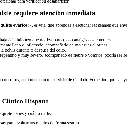
ofesional para verificar su desaparición.
uiste requiere atención inmediata
quiste ovárico?»
, es vital que aprendas a escuchar las señales que en
 baja del abdomen que no desaparece con analgésicos comunes.
temente lleno o inflamado, acompañado de molestias al orinar.
a pelvis durante o después del coito.
epentino y muy severo, acompañado de fiebre o vómitos, podría ser señal
on nosotros, contamos con un servicio de Cuidado Femenino que ha ayu
o Clínico Hispano
e quiste tienes y cuánto mide.
sas para evaluar tus ovarios de forma segura.