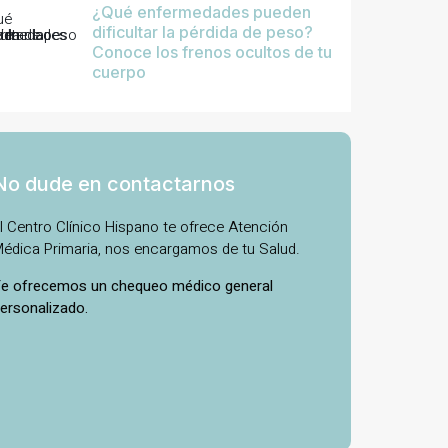
¿Qué enfermedades pueden
dificultar la pérdida de peso?
Conoce los frenos ocultos de tu
cuerpo
No dude en contactarnos
l Centro Clínico Hispano te ofrece Atención
édica Primaria, nos encargamos de tu Salud.
e ofrecemos un chequeo médico general
ersonalizado.