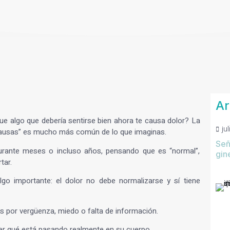
Ar
e algo que debería sentirse bien ahora te causa dolor? La
ju
causas
” es mucho más común de lo que imaginas.
Señ
durante meses o incluso años, pensando que es “normal”,
gin
tar.
o importante: el dolor no debe normalizarse y sí tiene
es por vergüenza, miedo o falta de información.
der qué está pasando realmente en su cuerpo.