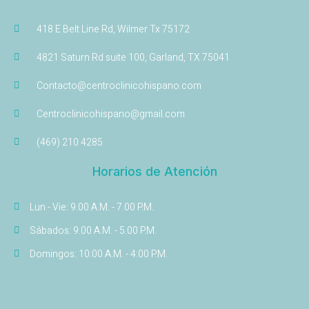
418 E Belt Line Rd, Wilmer Tx 75172
4821 Saturn Rd suite 100, Garland, TX 75041
Contacto@centroclinicohispano.com
Centroclinicohispano@gmail.com
(469) 210 4285
Horarios de Atención
Lun - Vie: 9.00 A.M. - 7.00 P.M.
Sábados: 9.00 A.M. - 5.00 P.M.
Domingos: 10:00 A.M. - 4:00 P.M.