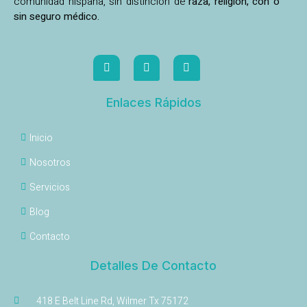
comunidad hispana, sin distinción de
raza, religión, con o
sin seguro médico.
Enlaces Rápidos
Inicio
Nosotros
Servicios
Blog
Contacto
Detalles De Contacto
418 E Belt Line Rd, Wilmer Tx 75172