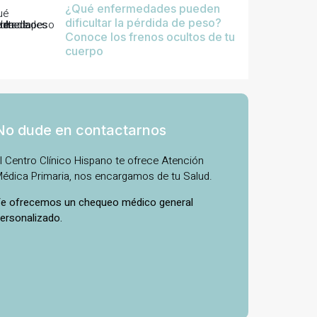
¿Qué enfermedades pueden
dificultar la pérdida de peso?
Conoce los frenos ocultos de tu
cuerpo
No dude en contactarnos
l Centro Clínico Hispano te ofrece Atención
édica Primaria, nos encargamos de tu Salud.
e ofrecemos un chequeo médico general
ersonalizado.